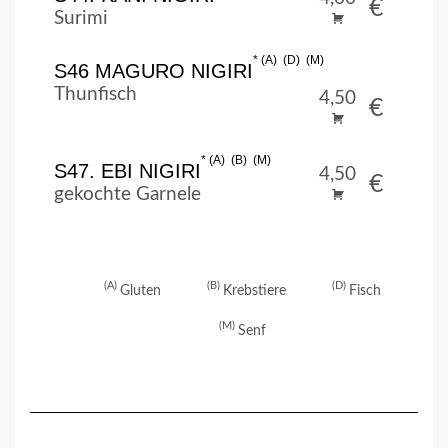
€
Surimi
A
D
M
S46 MAGURO NIGIRI
Thunfisch
4,50
€
A
B
M
S47. EBI NIGIRI
4,50
€
gekochte Garnele
A
B
D
Gluten
Krebstiere
Fisch
M
Senf