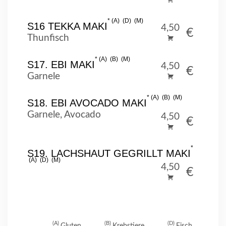
A
D
M
S16 TEKKA MAKI
4,50
€
Thunfisch
A
B
M
S17. EBI MAKI
4,50
€
Garnele
A
B
M
S18. EBI AVOCADO MAKI
Garnele, Avocado
4,50
€
S19. LACHSHAUT GEGRILLT MAKI
A
D
M
4,50
€
A
B
D
Gluten
Krebstiere
Fisch