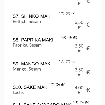
€
A
M
N
S7. SHINKO MAKI
Rettich, Sesam
3,50
€
A
M
N
S8. PAPRIKA MAKI
Paprika, Sesam
3,50
€
A
M
N
S9. MANGO MAKI
Mango, Sesam
3,50
€
A
D
M
S10. SAKE MAKI
4,00
€
Lachs
A
D
M
S11. SAKE AVOCADO MAKI