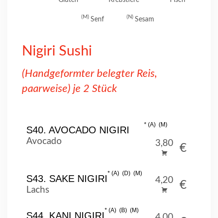
M
N
Senf
Sesam
Nigiri Sushi
(Handgeformter belegter Reis,
paarweise) je 2 Stück
A
M
S40. AVOCADO NIGIRI
Avocado
3,80
€
A
D
M
S43. SAKE NIGIRI
4,20
€
Lachs
A
B
M
S44. KANI NIGIRI
4,00