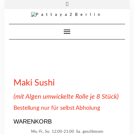
Skip
Toggle
Pattaya 2 Berlin
| Wiener Straße. 69 | 10999 Berlin
to
header
content
Telefon:
030 33950315
Toggle Navigation
Maki Sushi
(mit Algen umwickelte Rolle je 8 Stück)
Bestellung nur für selbst Abholung
WARENKORB
Mo.-Fr., So.
12:00-21:00
Sa.
geschlossen