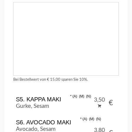
Bei Bestellwert von € 15,00 sparen Sie 10%.
A
M
N
S5. KAPPA MAKI
3,50
€
Gurke, Sesam
A
M
N
S6. AVOCADO MAKI
Avocado, Sesam
3,80