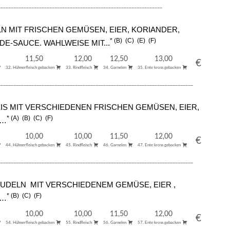
________________________________________________________________
 MIT FRISCHEN GEMÜSEN, EIER, KORIANDER,
B
C
E
F
E-SAUCE. WAHLWEISE MIT...
11,50
12,00
12,50
13,00
€
32. Hühnerfleisch gebacken
33. Rindfleisch
34. Garnelen
35. Ente kross gebacken
____________________________________________________________________________
S MIT VERSCHIEDENEN FRISCHEN GEMÜSEN, EIER,
A
B
C
F
T…
10,00
10,00
11,50
12,00
€
44. Hühnerfleisch gebacken
45. Rindfleisch
46. Garnelen
47. Ente kross gebacken
____________________________________________________________________________
UDELN MIT VERSCHIEDENEM GEMÜSE, EIER ,
B
C
F
T…
10,00
10,00
11,50
12,00
€
54. Hühnerfleisch gebacken
55. Rindfleisch
56. Garnelen
57. Ente kross gebacken