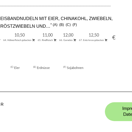
____________________________________________________________________________
EISBANDNUDELN MIT EIER, CHINAKOHL, ZWIEBELN,
A
B
C
F
, RÖSTZWIEBELN UND…
10,50
11,00
12,00
12,50
€
64. Hühnerfleisch gebacken
65. Rindfleisch
66. Garnelen
67. Ente kross gebacken
C
E
F
Eier
Erdnüsse
Sojabohnen
UR
Impr
Date