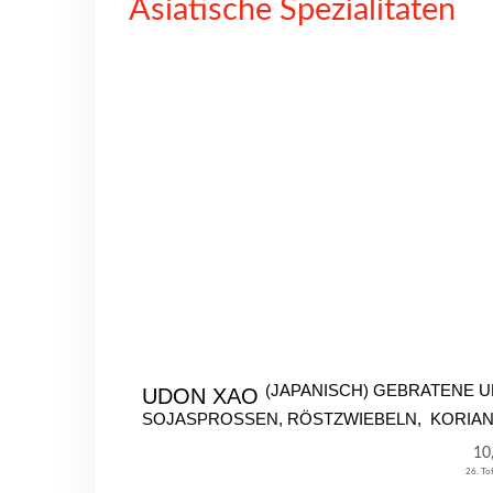
Asiatische Spezialitäten
(JAPANISCH) GEBRATENE 
UDON XAO
SOJASPROSSEN, RÖSTZWIEBELN, KORIA
10
26. To