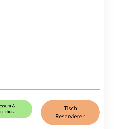
essum &
Tisch
nschutz
Reservieren