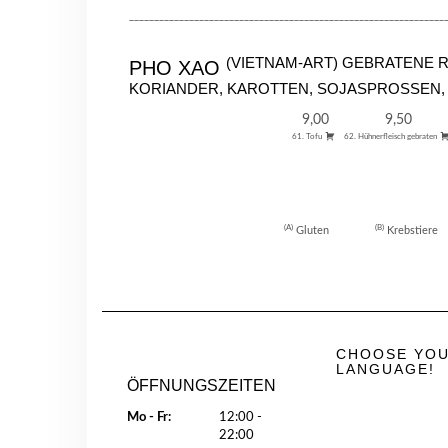
_______________________________________________________________
(VIETNAM-ART) GEBRATENE R
PHO XAO
KORIANDER, KAROTTEN, SOJASPROSSEN
9,00
9,50
61. Tofu
62. Hühnerfleisch gebraten
A
B
Gluten
Krebstiere
CHOOSE YO
LANGUAGE!
ÖFFNUNGSZEITEN
Mo - Fr:
12:00 -
22:00