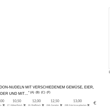
UDON-NUDELN MIT VERSCHIEDENEM GEMÜSE, EIER,
A
B
C
F
NDER UND MIT…
,00
10,50
12,00
12,50
13,00
€
fu
27. Hühnerfleisch
28. Rindfleisch
28A. Garnelen
28B. Ente kross gebacken