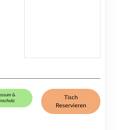
essum &
Tisch
nschutz
Reservieren