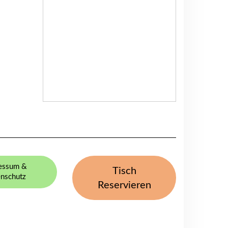
essum &
Tisch
nschutz
Reservieren