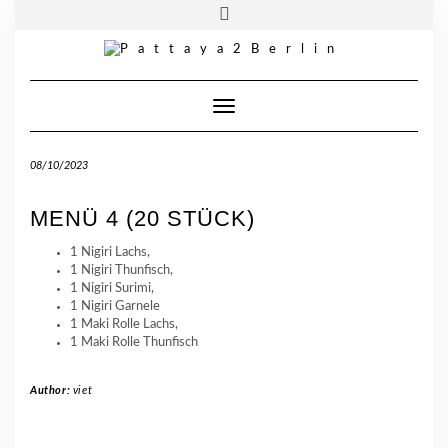
Skip
Toggle
Pattaya 2 Berlin
| Wiener Straße. 69 | 10999 Berlin
to
header
content
Telefon:
030 33950315
Toggle Navigation
08/10/2023
MENÜ 4 (20 STÜCK)
1 Nigiri Lachs,
1 Nigiri Thunfisch,
1 Nigiri Surimi,
1 Nigiri Garnele
1 Maki Rolle Lachs,
1 Maki Rolle Thunfisch
Author:
viet