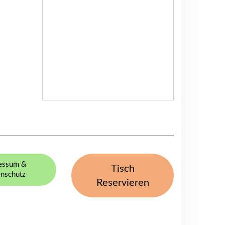
essum &
Tisch
nschutz
Reservieren