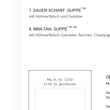
A
7. SAUER-SCHARF -SUPPE
mit Hühnerfleisch und Gemüse
A
B
8. WAN-TAN- SUPPE
mit Hühnerfleisch-Garnelen-Taschen, Champi
Ö
Mo.-Fr., So.
12:00-
Mo
21:00
Sa.
geschlossen
Sa:
So
Ge