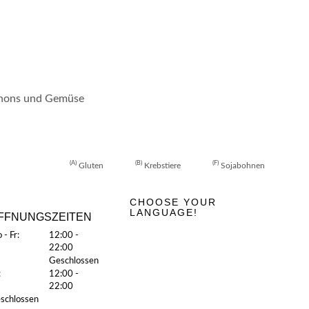
gnons und Gemüse
A
B
F
Gluten
Krebstiere
Sojabohnen
CHOOSE YOUR
LANGUAGE!
FFNUNGSZEITEN
 - Fr:
12:00 -
22:00
Geschlossen
:
12:00 -
22:00
schlossen