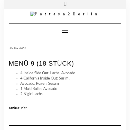
Skip
Toggle
Pattaya 2 Berlin
| Wiener Straße. 69 | 10999 Berlin
to
header
content
Telefon:
030 33950315
Toggle Navigation
08/10/2023
MENÜ 9 (18 STÜCK)
4 Inside Side Out: Lachs, Avocado
4 California Inside Out: Surimi,
Avocado, Rogen, Sesam
1 Maki Rolle: Avocado
2 Nigiri Lachs
Author:
viet